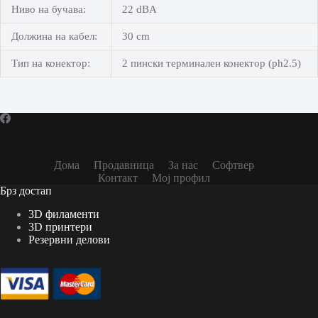
Ниво на бучава:
22 dBA
Должина на кабел:
30 cm
Тип на конектор:
2 пински терминален конектор (ph2.5)
Дома
Продавница
За нас
Софтвер
Контакт
Мој профил
Брз достап
3D филаменти
3D принтери
Резервни делови