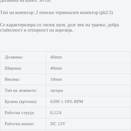
Должина на кабел: 30 cm
Тип на конектор: 2 пински терминален конектор (ph2.5)
Се карактеризира со: низок шум, долг век на траење, добра
стабилност и отпорност на корозија.
Должина:
40mm
Ширина:
40mm
Висина:
10mm
Тип на лежиште:
лагери
Брзина (вртежи):
6200 ± 10% RPM
Работна струја:
0,12А
Работен напон:
DC 12V