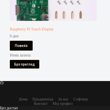
Raspberry Pi Touch Display
0
ден
Повеќе
Нема залиха
Брз преглед
Дома
Продавница
За нас
Софтвер
Контакт
Мој профил
Брз достап