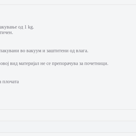
акување од 1 kg.
тичен.
пакувани во вакуум и заштитени од влага.
овој вид материјал не се препорачува за почетници.
а плочата