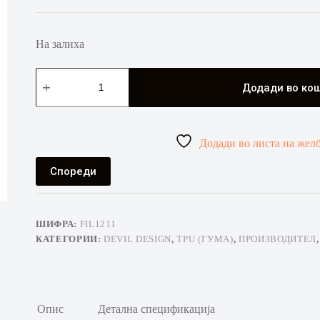
На залиха
Devil
Design
Додади во ко
-
TPU
1.75mm
1kg
Додади во листа на жел
-
ЦРВЕН
количина
Спореди
ШИФРА:
FIL1211
КАТЕГОРИИ:
DEVIL DESIGN
,
TPU (ГУМА)
,
ПРОИЗВОДИТЕЛ
Опис
Детална спецификација