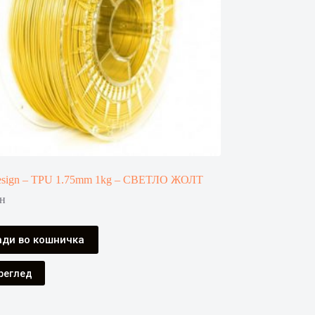
esign – TPU 1.75mm 1kg – СВЕТЛО ЖОЛТ
н
ди во кошничка
реглед