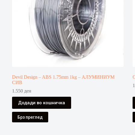
Devil Design – ABS 1.75mm 1kg – АЛУМИНИУМ
C
СИВ
1
1.550
ден
Додади во кошничка
Брз преглед