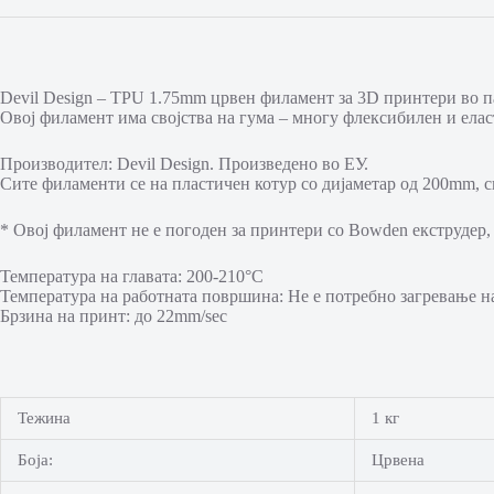
Devil Design – TPU 1.75mm црвен филамент за 3D принтери во п
Овој филамент има својства на гума – многу флексибилен и елас
Производител: Devil Design. Произведено во ЕУ.
Сите филаменти се на пластичен котур со дијаметар од 200mm, с
* Овој филамент не е погоден за принтери со Bowden екструдер, 
Температура на главата: 200-210°C
Температура на работната површина: Не е потребно загревање н
Брзина на принт: до 22mm/sec
Тежина
1 кг
Боја:
Црвена