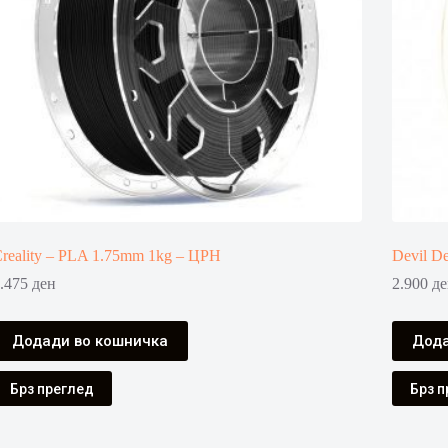
reality – PLA 1.75mm 1kg – ЦРН
Devil D
.475
ден
2.900
де
Додади во кошничка
Дода
Брз преглед
Брз п