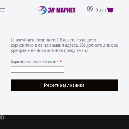
0
ден
Ја изгубивте лозинката? Внесете го вашето
корисничко име или емаил адреса. Ќе добиете линк за
креирање на нова лозинка преку емаил.
Корисничко име или емаил
*
Ресетирај лозинка